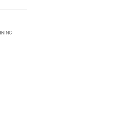
NNING-