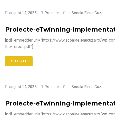
august 14, 2025
Proiecte
de
Scoala Elena Cuza
Proiecte-eTwinning-implementat_
[pdf-embedder url=”https://www.scoalaelenacuza.ro/wp-con
the-forest.pdf”]
CITEŞTE
august 14, 2025
Proiecte
de
Scoala Elena Cuza
Proiecte-eTwinning-implementa
[pdf-embedder url=”https://www.scoalaelenacuza.ro/wp-co