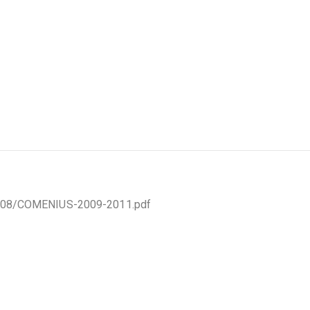
5/08/COMENIUS-2009-2011.pdf