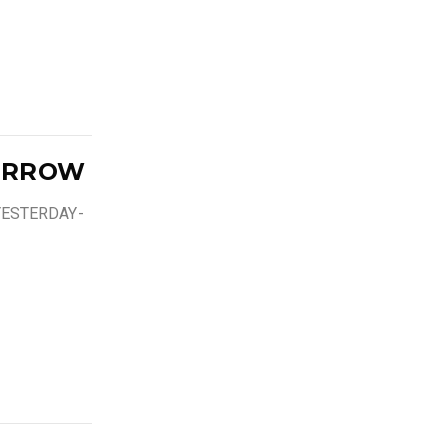
MORROW
-YESTERDAY-