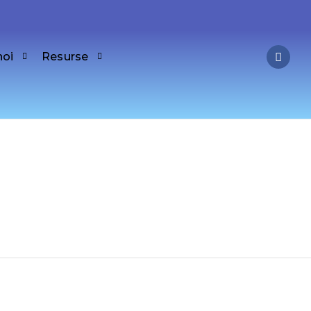
noi
Resurse