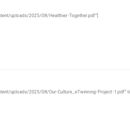
tent/uploads/2025/08/Healthier-Together.pdf”]
tent/uploads/2025/08/Our-Culture_eTwinning-Project-1.pdf” ti