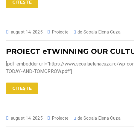
CITEŞTE
august 14, 2025
Proiecte
de
Scoala Elena Cuza
PROIECT eTWINNING OUR CUL
[pdf-embedder url=”https://www.scoalaelenacuza.ro/wp
TODAY-AND-TOMORROW.pdf”]
CITEŞTE
august 14, 2025
Proiecte
de
Scoala Elena Cuza