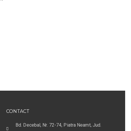
CONTACT
Bd. Decebal, Nr. 72-74, Piatra Neamt, Jud.