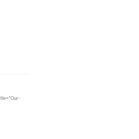
tle=”Our-